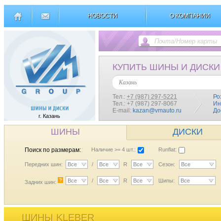
НОВОСТИ
О КОМПАНИИ
КУПИТЬ ШИНЫ И ДИСКИ
Казань
Тел.:
+7 (987) 297-5221
Ро
Тел.: +7 (987) 297-8067
Ин
E-mail:
kazan@vmauto.ru
До
г. Казань
ШИНЫ
ДИСКИ
Поиск по размерам:
Наличие >= 4 шт.:
Runflat:
Передних шин:
Все
/
Все
R
Все
Сезон:
Все
?
Все
/
Все
R
Все
Шипы:
Все
Задних шин:
ШИНЫ KLEBER