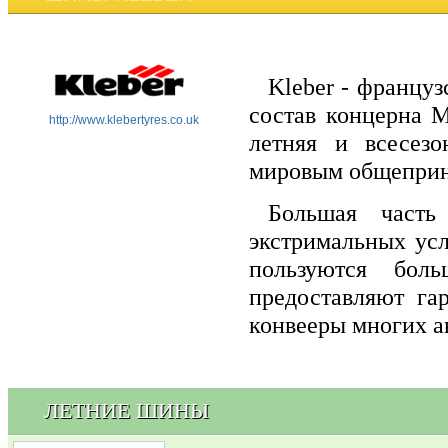
Kleber - француз
состав концерна M
http://www.klebertyres.co.uk
летняя и всесезо
мировым общеприня
Большая часть
экстримальных усл
пользуются бол
предоставляют га
конвееры многих а
ЛЕТНИЕ ШИНЫ