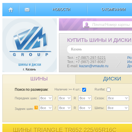
НОВОСТИ
О КОМПАНИИ
КУПИТЬ ШИНЫ И ДИСКИ
Казань
Тел.:
+7 (987) 297-5221
Ро
Тел.: +7 (987) 297-8067
Ин
E-mail:
kazan@vmauto.ru
До
г. Казань
ШИНЫ
ДИСКИ
Поиск по размерам:
Наличие >= 4 шт.:
Runflat:
Передних шин:
Все
/
Все
R
Все
Сезон:
Все
?
Все
/
Все
R
Все
Шипы:
Все
Задних шин:
ШИНЫ TRIANGLE TR652 225/65R16C