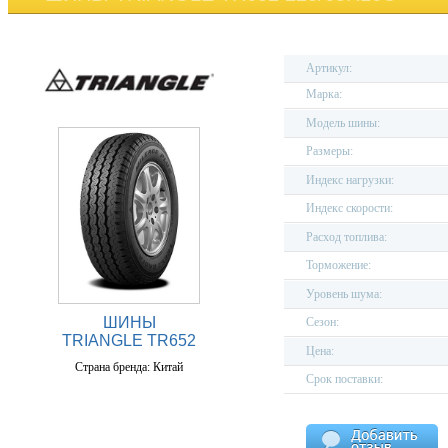
Артикул:
Марка:
Модель шины:
Размеры:
Индекс нагрузки:
Индекс скорости:
Расход топлива:
Торможение:
Уровень шума:
ШИНЫ
Сезон:
TRIANGLE TR652
Цена:
Страна бренда: Китай
Срок поставки: