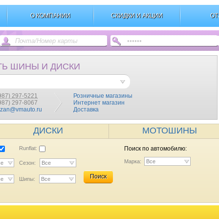
О КОМПАНИИ
СКИДКИ И АКЦИИ
ОТ
ТЬ ШИНЫ И ДИСКИ
987) 297-5221
Розничные магазины
(987) 297-8067
Интернет магазин
azan@vmauto.ru
Доставка
ДИСКИ
МОТОШИНЫ
Runflat:
Поиск по автомобилю:
Марка:
Все
се
Сезон:
Все
Поиск
се
Шипы:
Все