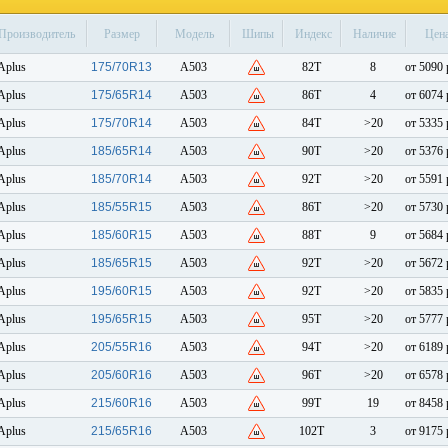
Производитель
Размер
Модель
Шипы
Индекс
Наличие
Цен
Aplus
175/70R13
A503
82T
8
от 5090 
Aplus
175/65R14
A503
86T
4
от 6074 
Aplus
175/70R14
A503
84T
>20
от 5335 
Aplus
185/65R14
A503
90T
>20
от 5376 
Aplus
185/70R14
A503
92T
>20
от 5591 
Aplus
185/55R15
A503
86T
>20
от 5730 
Aplus
185/60R15
A503
88T
9
от 5684 
Aplus
185/65R15
A503
92T
>20
от 5672 
Aplus
195/60R15
A503
92T
>20
от 5835 
Aplus
195/65R15
A503
95T
>20
от 5777 
Aplus
205/55R16
A503
94T
>20
от 6189 
Aplus
205/60R16
A503
96T
>20
от 6578 
Aplus
215/60R16
A503
99T
19
от 8458 
Aplus
215/65R16
A503
102T
3
от 9175 