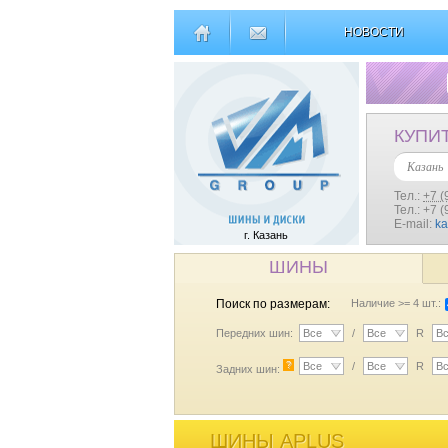
НОВОСТИ
КУПИ
Казань
Тел.:
+7 (
Тел.: +7 
E-mail:
k
г. Казань
ШИНЫ
Поиск по размерам:
Наличие >= 4 шт.:
Передних шин:
Все
/
Все
R
В
?
Все
/
Все
R
В
Задних шин:
ШИНЫ APLUS