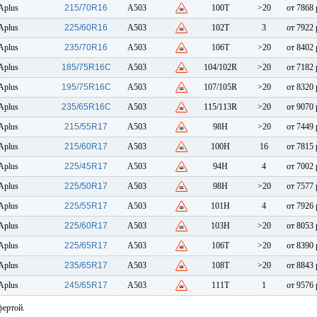
Aplus
215/70R16
A503
100T
>20
от 7868 
Aplus
225/60R16
A503
102T
3
от 7922 
Aplus
235/70R16
A503
106T
>20
от 8402 
Aplus
185/75R16C
A503
104/102R
>20
от 7182 
Aplus
195/75R16C
A503
107/105R
>20
от 8320 
Aplus
235/65R16C
A503
115/113R
>20
от 9070 
Aplus
215/55R17
A503
98H
>20
от 7449 
Aplus
215/60R17
A503
100H
16
от 7815 
Aplus
225/45R17
A503
94H
4
от 7002 
Aplus
225/50R17
A503
98H
>20
от 7577 
Aplus
225/55R17
A503
101H
4
от 7926 
Aplus
225/60R17
A503
103H
>20
от 8053 
Aplus
225/65R17
A503
106T
>20
от 8390 
Aplus
235/65R17
A503
108T
>20
от 8843 
Aplus
245/65R17
A503
111T
1
от 9576 
фертой.