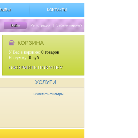
ЗЫВЫ
КОНТАКТЫ
Войти
Регистрация
|
Забыли пароль?
КОРЗИНА
У Вас в корзине:
0
товаров
На сумму:
0
руб.
ОФОРМИТЬ ПОКУПКУ
УСЛУГИ
Очистить фильтры