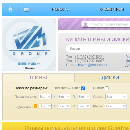
НОВОСТИ
О КОМПАНИИ
КУПИТЬ ШИНЫ И ДИСКИ
Казань
Тел.:
+7 (987) 297-5221
Ро
Тел.: +7 (987) 297-8067
Ин
E-mail:
kazan@vmauto.ru
До
г. Казань
ШИНЫ
ДИСКИ
Поиск по размерам:
Наличие >= 4 шт.:
Runflat:
Передних шин:
Все
/
Все
R
Все
Сезон:
Все
?
Все
/
Все
R
Все
Шипы:
Все
Задних шин:
Отывы пользователей o шине Goodye