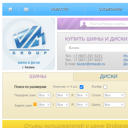
НОВОСТИ
О КОМПАНИИ
КУПИТЬ ШИНЫ И ДИСКИ
Казань
Тел.:
+7 (987) 297-5221
Ро
Тел.: +7 (987) 297-8067
Ин
E-mail:
kazan@vmauto.ru
До
г. Казань
ШИНЫ
ДИСКИ
Поиск по размерам:
Наличие >= 4 шт.:
Runflat:
Передних шин:
Все
/
Все
R
Все
Сезон:
Все
?
Все
/
Все
R
Все
Шипы:
Все
Задних шин:
Отывы пользователей o шине Bridgest