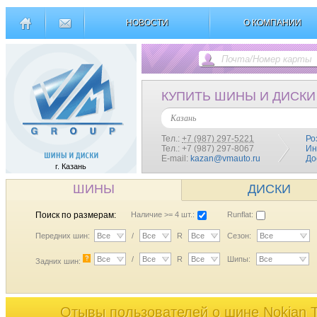
НОВОСТИ
О КОМПАНИИ
КУПИТЬ ШИНЫ И ДИСКИ
Казань
Тел.:
+7 (987) 297-5221
Ро
Тел.: +7 (987) 297-8067
Ин
E-mail:
kazan@vmauto.ru
До
г. Казань
ШИНЫ
ДИСКИ
Поиск по размерам:
Наличие >= 4 шт.:
Runflat:
Передних шин:
Все
/
Все
R
Все
Сезон:
Все
?
Все
/
Все
R
Все
Шипы:
Все
Задних шин:
Отывы пользователей o шине Nokian 