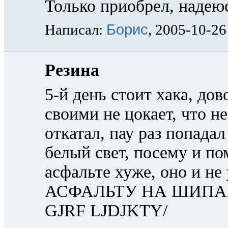
Только приобрел, надеюс
Борис
Написал:
, 2005-10-26
Резина
5-й день стоит хака, дов
своими не цокает, что н
откатал, пау раз попадал
белый свет, посему и по
асфальте хуже, оно и н
АСФАЛЬТУ НА ШИПАХ
GJRF LJDJKTY/