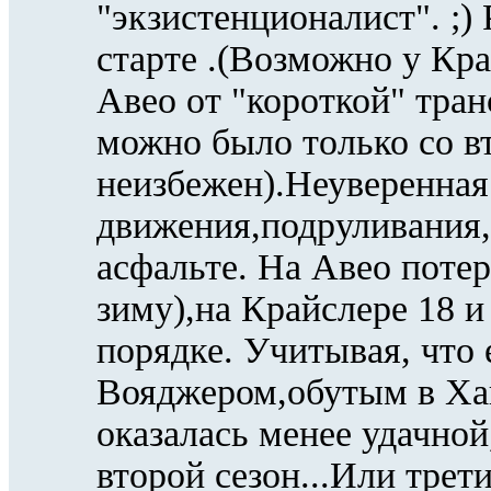
"экзистенционалист". ;)
старте .(Возможно у Кра
Авео от "короткой" тран
можно было только со вт
неизбежен).Неуверенна
движения,подруливания
асфальте. На Авео потер
зиму),на Крайслере 18 и 
порядке. Учитывая, что 
Вояджером,обутым в Хак
оказалась менее удачной
второй сезон...Или трет