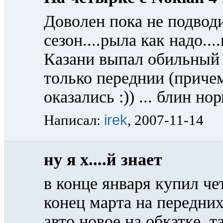
Доволен пока не подвод
сезон....рыла как надо...
Казани выпал обильный с
только переднии (причем
оказались :)) ... блин н
irek
Написал:
, 2007-11-14
ну я х....й знает
в конце января купил че
конец марта на передни
авто новое на обкатке, т