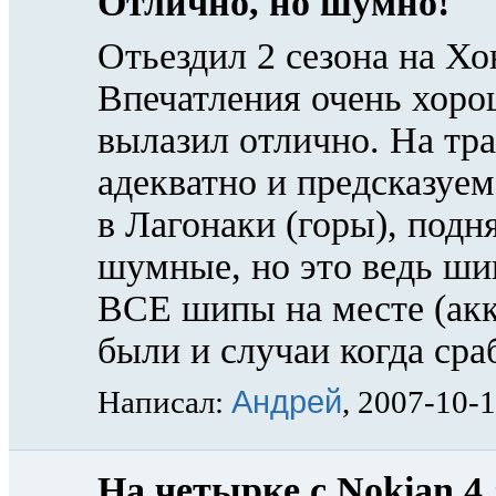
Отлично, но шумно!
Отьездил 2 сезона на Хо
Впечатления очень хорош
вылазил отлично. На тра
адекватно и предсказуем
в Лагонаки (горы), подн
шумные, но это ведь шип
ВСЕ шипы на месте (акк
были и случаи когда ср
Андрей
Написал:
, 2007-10-
На четырке с Nokian 4 