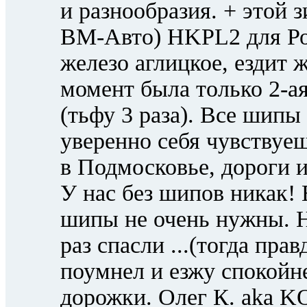
и разнообразия. + этой 
ВМ-Авто) HKPL2 для Ров
железо аглицкое, ездит ж
момент была только 2-а
(тьфу 3 раза). Все шипы
уверенно себя чувствуеш
в Подмосковье, дороги и
У нас без шипов никак!
шипы не очень нужны. Н
раз спасли ...(тогда пра
поумнел и езжу спокойне
дорожки. Олег К. aka KO