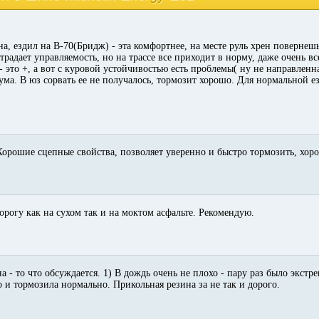
, ездил на B-70(Бридж) - эта комфортнее, на месте руль хрен повернешь(
радает управляемость, но на трассе все приходит в норму, даже очень в
- это +, а вот с куровой устойчивостью есть проблемы( ну не направлен
ма. В юз сорвать ее не получалось, тормозит хорошо. Для нормальной ез
Хорошие сцепные свойства, позволяет уверенно и быстро тормозить, хор
орогу как на сухом так и на моктом асфальте. Рекомендую.
- то что обсуждается. 1) В дождь очень не плохо - пару раз было экстр
 и тормозила нормально. Прикольная резина за не так и дорого.