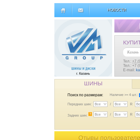
НОВОСТИ
КУПИ
Казань
Тел.:
+7 (
Тел.: +7 
E-mail:
k
г. Казань
ШИНЫ
Поиск по размерам:
Наличие >= 4 шт.:
Передних шин:
Все
/
Все
R
В
?
Все
/
Все
R
В
Задних шин:
Отывы пользователей