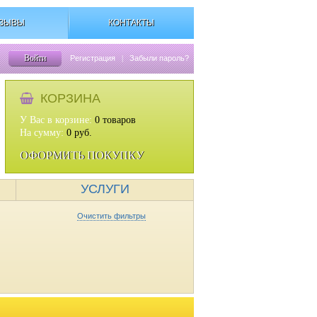
ЗЫВЫ
КОНТАКТЫ
Войти
Регистрация
|
Забыли пароль?
КОРЗИНА
У Вас в корзине:
0
товаров
На сумму:
0
руб.
ОФОРМИТЬ ПОКУПКУ
УСЛУГИ
Очистить фильтры