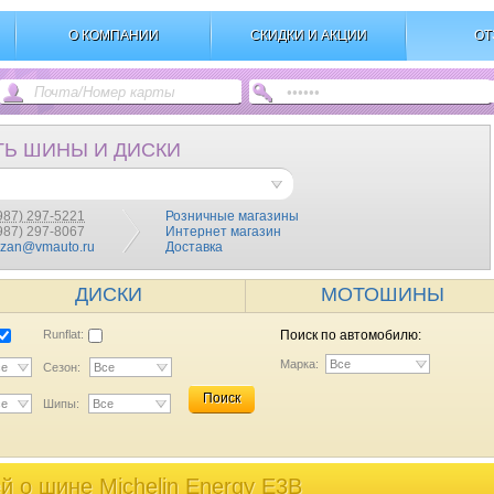
О КОМПАНИИ
СКИДКИ И АКЦИИ
ОТ
ТЬ ШИНЫ И ДИСКИ
987) 297-5221
Розничные магазины
(987) 297-8067
Интернет магазин
azan@vmauto.ru
Доставка
ДИСКИ
МОТОШИНЫ
Runflat:
Поиск по автомобилю:
Марка:
Все
се
Сезон:
Все
Поиск
се
Шипы:
Все
 o шине Michelin Energy E3B