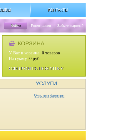
ЗЫВЫ
КОНТАКТЫ
Войти
Регистрация
|
Забыли пароль?
КОРЗИНА
У Вас в корзине:
0
товаров
На сумму:
0
руб.
ОФОРМИТЬ ПОКУПКУ
УСЛУГИ
Очистить фильтры