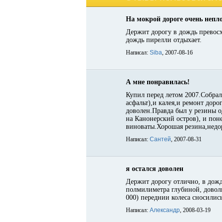
На мокрой дороге очень непл
Держит дорогу в дождь превосх
дождь пирелли отдыхает.
Написал:
Siba
, 2007-08-16
А мне понравилась!
Купил перед летом 2007.Собрал
асфальт),и калея,и ремонт доро
доволен.Правда был у резины од
на Канонерский остров), и пон
виноваты.Хорошая резина,недор
Написал:
Сантей
, 2007-08-31
я остался доволен
Держит дорогу отлично, в дожд
полмилиметра глубиной, доволь
000) переднии колеса сносились
Написал:
Александр
, 2008-03-19