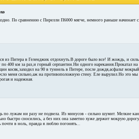
охо
одно. По сравнению с Пирелли П6000 мягче, немного раньше начинает сн
ся из Питера в Геленджик отдохнуть.В дороге было все! И жождь, и сил
г по 400 км за раз,и горный серпантин.Ни одного нарекания.Прокатал на
ин косяк,заходил на 90 в туннель в Питере, после дождя,асфальт мокрый 
есло меня сильно,аж на противоположную стену. Еле вырулил.Но это мы 
огая и надежная.
ь по лужам ни разу не подвела. Из минусов - сильно шумит. Мелкие кан
но быстро сносились, а без них она заметно хуже держит мокрую дорогу,
 почти в ноль, правда я люблю погонять...