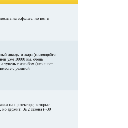
осить на асфальте, но вот в
ьный дождь, и жара (плавящяйся
 ней уже 10000 км. очень
а тунель с изгибом (кто знает
вместе с резиной
авки на протекторе, которые
 но держит! За 2 сезона (~30