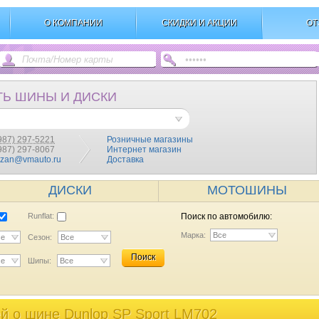
О КОМПАНИИ
СКИДКИ И АКЦИИ
ОТ
ТЬ ШИНЫ И ДИСКИ
987) 297-5221
Розничные магазины
(987) 297-8067
Интернет магазин
azan@vmauto.ru
Доставка
ДИСКИ
МОТОШИНЫ
Runflat:
Поиск по автомобилю:
Марка:
Все
се
Сезон:
Все
Поиск
се
Шипы:
Все
й o шине Dunlop SP Sport LM702