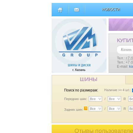
НОВОСТИ
КУПИ
Казань
Тел.:
+7 (
Тел.: +7 
E-mail:
k
г. Казань
ШИНЫ
Поиск по размерам:
Наличие >= 4 шт.:
Передних шин:
Все
/
Все
R
В
?
Все
/
Все
R
В
Задних шин:
Отывы пользователе