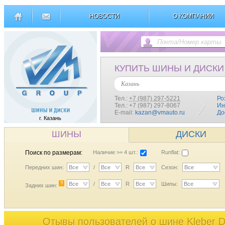
НОВОСТИ
О КОМПАНИИ
КУПИТЬ ШИНЫ И ДИСКИ
Казань
Тел.:
+7 (987) 297-5221
Ро
Тел.: +7 (987) 297-8067
Ин
E-mail:
kazan@vmauto.ru
До
г. Казань
ШИНЫ
ДИСКИ
Поиск по размерам:
Наличие >= 4 шт.:
Runflat:
Передних шин:
Все
/
Все
R
Все
Сезон:
Все
?
Все
/
Все
R
Все
Шипы:
Все
Задних шин:
Отывы пользователей o шине Kleber 