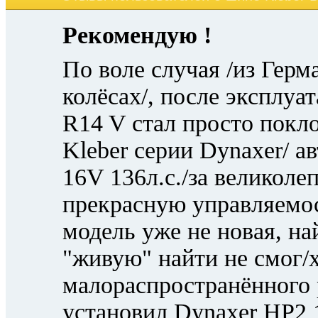
Рекомендую !
По воле случая /из Гер
колёсах/, после эксплуа
R14 V стал просто покл
Kleber серии Dynaxer/ а
16V 136л.с./за великоле
прекрасную управляемос
модель уже не новая, най
"живую" найти не смог/х
малораспространённого 
установил Dynaxer HP2 