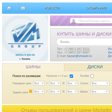
НОВОСТИ
О КОМПАНИИ
КУПИТЬ ШИНЫ И ДИСКИ
Казань
Тел.:
+7 (987) 297-5221
Ро
Тел.: +7 (987) 297-8067
Ин
E-mail:
kazan@vmauto.ru
До
г. Казань
ШИНЫ
ДИСКИ
Поиск по размерам:
Наличие >= 4 шт.:
Runflat:
Передних шин:
Все
/
Все
R
Все
Сезон:
Все
?
Все
/
Все
R
Все
Шипы:
Все
Задних шин:
Отывы пользователей o шине Michelin P