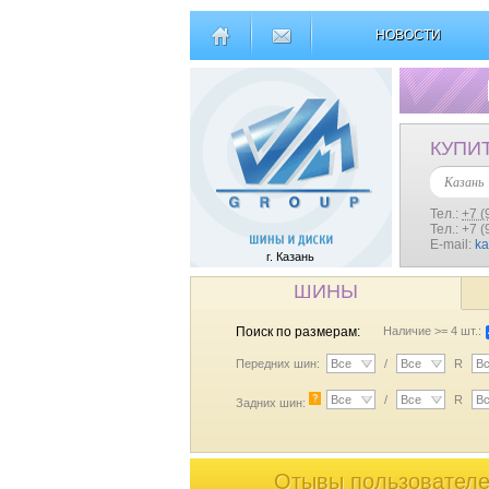
НОВОСТИ
КУПИ
Казань
Тел.:
+7 (
Тел.: +7 
E-mail:
k
г. Казань
ШИНЫ
Поиск по размерам:
Наличие >= 4 шт.:
Передних шин:
Все
/
Все
R
В
?
Все
/
Все
R
В
Задних шин:
Отывы пользователей