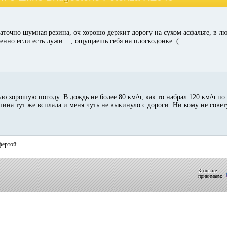
таточно шумная резина, оч хорошо держит дорогу на сухом асфальте, в л
нно если есть лужи ..., ощущаешь себя на плоскодонке :(
 хорошую погоду. В дождь не более 80 км/ч, как то набрал 120 км/ч по 
шина тут же всплала и меня чуть не выкинуло с дороги. Ни кому не сове
фертой.
К оплате
принимаем: