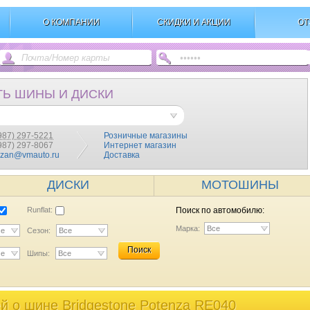
О КОМПАНИИ
СКИДКИ И АКЦИИ
ОТ
ТЬ ШИНЫ И ДИСКИ
987) 297-5221
Розничные магазины
(987) 297-8067
Интернет магазин
azan@vmauto.ru
Доставка
ДИСКИ
МОТОШИНЫ
Runflat:
Поиск по автомобилю:
Марка:
Все
се
Сезон:
Все
Поиск
се
Шипы:
Все
 o шине Bridgestone Potenza RE040