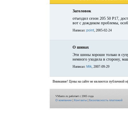
Заголовок
отъездил сезон 205 50 Р17, дос
вот с дождиком проблемы, особе
Написал:
point
, 2005-02-24
О шинах
Эти шины хороши только в сухую
немного уходила в сторону, ма
Написал:
Mik
, 2007-09-29
Внимание! Цены на сайте не являются публичной о
VMauto.ru работает с 2005 года.
О компании
|
Контакты
|
Безопасность платежей