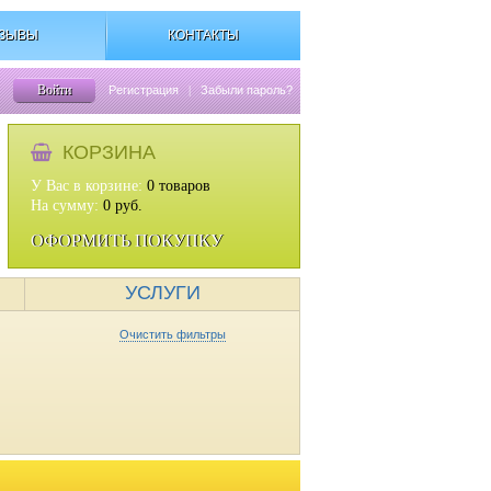
ЗЫВЫ
КОНТАКТЫ
Войти
Регистрация
|
Забыли пароль?
КОРЗИНА
У Вас в корзине:
0
товаров
На сумму:
0
руб.
ОФОРМИТЬ ПОКУПКУ
УСЛУГИ
Очистить фильтры