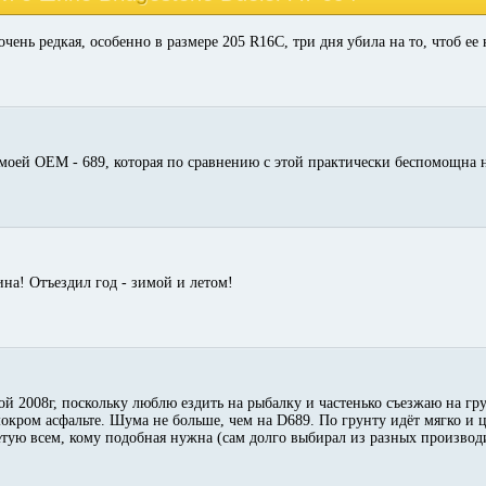
ень редкая, особенно в размере 205 R16C, три дня убила на то, чтоб ее 
 моей ОЕМ - 689, которая по сравнению с этой практически беспомощна 
на! Отъездил год - зимой и летом!
ой 2008г, поскольку люблю ездить на рыбалку и частенько съезжаю на гр
окром асфальте. Шума не больше, чем на D689. По грунту идёт мягко и ц
тую всем, кому подобная нужна (сам долго выбирал из разных производ