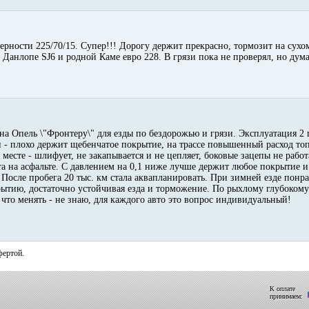
рности 225/70/15. Супер!!! Дорогу держит прекрасно, тормозит на сухом
Данлопе SJ6 и родной Каме евро 228. В грязи пока не проверял, но дум
 на Опель \"Фронтеру\" для езды по бездорожью и грязи. Эксплуатация 2
ди - плохо держит щебенчатое покрытие, на трассе повышенный расход топ
месте - шлифует, не закапывается и не цепляет, боковые зацепы не рабо
а на асфальте. С давлением на 0,1 ниже лучше держит любое покрытие и
 После пробега 20 тыс. км стала аквапланировать. При зимней езде понр
ытию, достаточно устойчивая езда и торможение. По рыхлому глубокому
а что менять - не знаю, для каждого авто это вопрос индивидуальный!
фертой.
К оплате
принимаем: