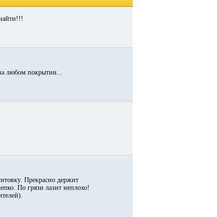
найти!!!
на любом покрытии...
унтовку. Прекрасно держит
епко. По грязи лазит неплохо!
ителей).