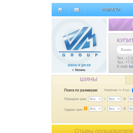
НОВОСТИ
КУПИ
Казань
Тел.:
+7 (
Тел.: +7 
E-mail:
k
г. Казань
ШИНЫ
Поиск по размерам:
Наличие >= 4 шт.:
Передних шин:
Все
/
Все
R
В
?
Все
/
Все
R
В
Задних шин:
Отывы пользователей