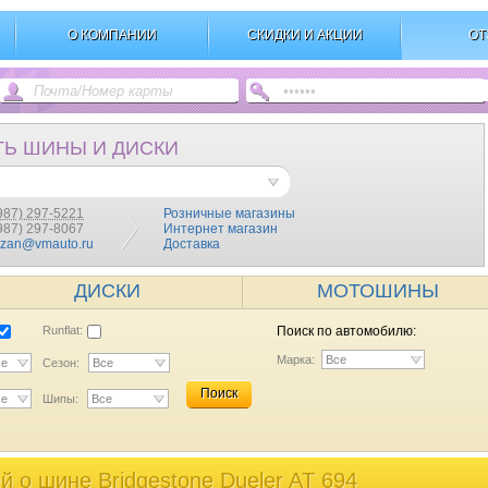
О КОМПАНИИ
СКИДКИ И АКЦИИ
ОТ
ТЬ ШИНЫ И ДИСКИ
987) 297-5221
Розничные магазины
(987) 297-8067
Интернет магазин
azan@vmauto.ru
Доставка
ДИСКИ
МОТОШИНЫ
Runflat:
Поиск по автомобилю:
Марка:
Все
се
Сезон:
Все
Поиск
се
Шипы:
Все
 o шине Bridgestone Dueler AT 694