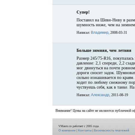
Супер!
Поставил на Шеви-Ниву в разме
шумность ниже, чем на зимнем 
Написал:
Владимир
, 2008-03-31
Больше зимняя, чем летняя
Размер 245/75-R16, покупалась
давление: 2,1 спереди, 2,2 сза
мог двинуться на почти ровном 
дороги сносит задок. Шумноват
сильно изнашивается по краям.
ходит по любому снежному пор
чуствуешь себя, как в танке. Н
Написал:
Александр
, 2011-08-19
Внимание! Цены на сайте не являются публичной о
VMauto.ru работает с 2005 года.
О компании
|
Контакты
|
Безопасность платежей