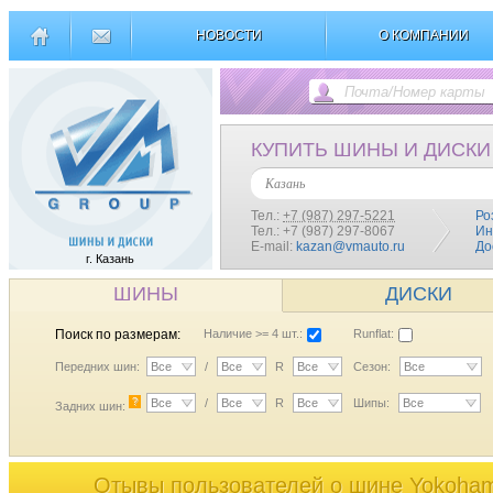
НОВОСТИ
О КОМПАНИИ
КУПИТЬ ШИНЫ И ДИСКИ
Казань
Тел.:
+7 (987) 297-5221
Ро
Тел.: +7 (987) 297-8067
Ин
E-mail:
kazan@vmauto.ru
До
г. Казань
ШИНЫ
ДИСКИ
Поиск по размерам:
Наличие >= 4 шт.:
Runflat:
Передних шин:
Все
/
Все
R
Все
Сезон:
Все
?
Все
/
Все
R
Все
Шипы:
Все
Задних шин:
Отывы пользователей o шине Yokoha