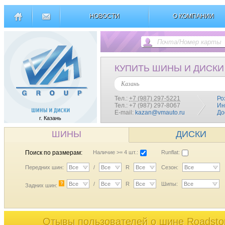
НОВОСТИ
О КОМПАНИИ
КУПИТЬ ШИНЫ И ДИСКИ
Казань
Тел.:
+7 (987) 297-5221
Ро
Тел.: +7 (987) 297-8067
Ин
E-mail:
kazan@vmauto.ru
До
г. Казань
ШИНЫ
ДИСКИ
Поиск по размерам:
Наличие >= 4 шт.:
Runflat:
Передних шин:
Все
/
Все
R
Все
Сезон:
Все
?
Все
/
Все
R
Все
Шипы:
Все
Задних шин:
Отывы пользователей o шине Roadsto