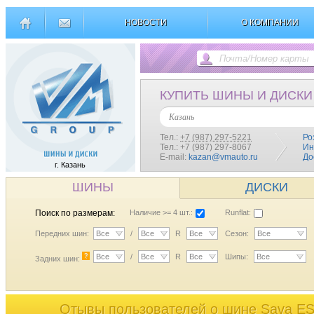
НОВОСТИ
О КОМПАНИИ
КУПИТЬ ШИНЫ И ДИСКИ
Казань
Тел.:
+7 (987) 297-5221
Ро
Тел.: +7 (987) 297-8067
Ин
E-mail:
kazan@vmauto.ru
До
г. Казань
ШИНЫ
ДИСКИ
Поиск по размерам:
Наличие >= 4 шт.:
Runflat:
Передних шин:
Все
/
Все
R
Все
Сезон:
Все
?
Все
/
Все
R
Все
Шипы:
Все
Задних шин:
Отывы пользователей o шине Sava E