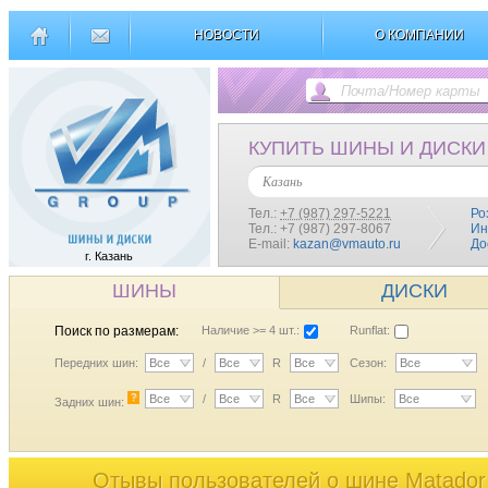
НОВОСТИ
О КОМПАНИИ
КУПИТЬ ШИНЫ И ДИСКИ
Казань
Тел.:
+7 (987) 297-5221
Ро
Тел.: +7 (987) 297-8067
Ин
E-mail:
kazan@vmauto.ru
До
г. Казань
ШИНЫ
ДИСКИ
Поиск по размерам:
Наличие >= 4 шт.:
Runflat:
Передних шин:
Все
/
Все
R
Все
Сезон:
Все
?
Все
/
Все
R
Все
Шипы:
Все
Задних шин:
Отывы пользователей o шине Matador