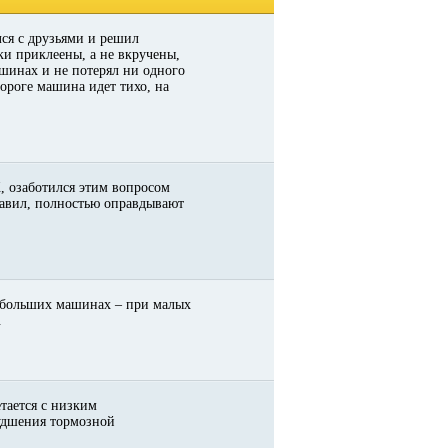
ся с друзьями и решил
ки приклеены, а не вкручены,
 шинах и не потерял ни одного
дороге машина идет тихо, на
 озаботился этим вопросом
ставил, полностью оправдывают
небольших машинах – при малых
.
тается с низким
худшения тормозной