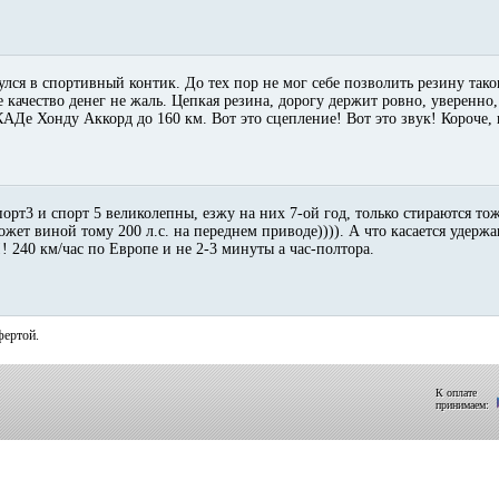
улся в спортивный контик. До тех пор не мог себе позволить резину таког
 качество денег не жаль. Цепкая резина, дорогу держит ровно, уверенно,
Де Хонду Аккорд до 160 км. Вот это сцепление! Вот это звук! Короче, 
орт3 и спорт 5 великолепны, езжу на них 7-ой год, только стираются то
может виной тому 200 л.с. на переднем приводе)))). А что касается удерж
! 240 км/час по Европе и не 2-3 минуты а час-полтора.
фертой.
К оплате
принимаем: