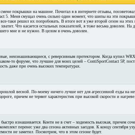
смене покрышки на машине. Почитал я в интернете отзывы, посоветовал
ntact 5. Меня смущал очень сильно один момент, что шипы на эти покрыш
 все-таки решил их попробовать. В итоге вот я уже второй сезон на этих
хватит. Что касается остальных показателей, я тоже весьма доволен. На 
ьшего мне и не нужно. В целом я очень доволен.
ые, неизнашивающиеся, с реверсивным протектором. Когда купил WRX,
каком-то форуме, что лучшие для моих целей – ContiSportContact 5P, по
ость даже при очень высоких температурах.
 прошлой весной. По-моему ничего лучше нет для агрессивной езды на 
дороге, причем не теряют характеристик при высокой скорости и нагреве
 быстро изнашивается. Конти не в счет – ходимость высокая, причем соче
омплект перенес уже два сезона активных заездов. К концу сентября у
мости не заметил. Посмотрим, что в этом сезоне будет.