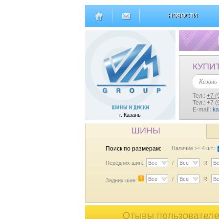
НОВОСТИ
КУПИ
Казань
Тел.:
+7 (
Тел.: +7 
E-mail:
k
г. Казань
ШИНЫ
Поиск по размерам:
Наличие >= 4 шт.:
Передних шин:
Все
/
Все
R
В
?
Все
/
Все
R
В
Задних шин:
Отывы пользователей