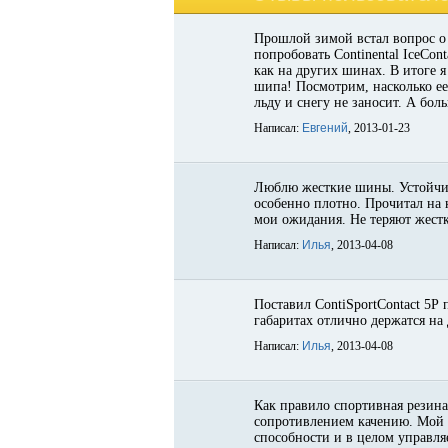
Прошлой зимой встал вопрос о 
попробовать Continental IceCo
как на других шинах. В итоге я
шипа! Посмотрим, насколько ее 
льду и снегу не заносит. А бол
Написал:
Евгений
, 2013-01-23
Люблю жесткие шины. Устойчив
особенно плотно. Прочитал на 
мои ожидания. Не теряют жестк
Написал:
Илья
, 2013-04-08
Поставил ContiSportContact 5Р
габаритах отлично держатся на 
Написал:
Илья
, 2013-04-08
Как правило спортивная резина
сопротивлением качению. Мой к
способности и в целом управляе