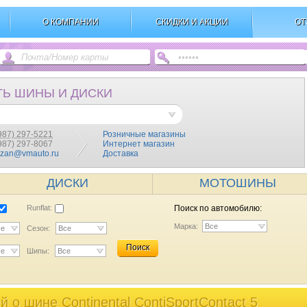
О КОМПАНИИ
СКИДКИ И АКЦИИ
ОТ
ТЬ ШИНЫ И ДИСКИ
987) 297-5221
Розничные магазины
(987) 297-8067
Интернет магазин
azan@vmauto.ru
Доставка
ДИСКИ
МОТОШИНЫ
Runflat:
Поиск по автомобилю:
Марка:
Все
се
Сезон:
Все
Поиск
се
Шипы:
Все
 o шине Continental ContiSportContact 5