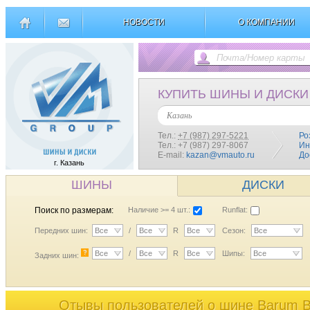
НОВОСТИ
О КОМПАНИИ
КУПИТЬ ШИНЫ И ДИСКИ
Казань
Тел.:
+7 (987) 297-5221
Ро
Тел.: +7 (987) 297-8067
Ин
E-mail:
kazan@vmauto.ru
До
г. Казань
ШИНЫ
ДИСКИ
Поиск по размерам:
Наличие >= 4 шт.:
Runflat:
Передних шин:
Все
/
Все
R
Все
Сезон:
Все
?
Все
/
Все
R
Все
Шипы:
Все
Задних шин:
Отывы пользователей o шине Barum Bri