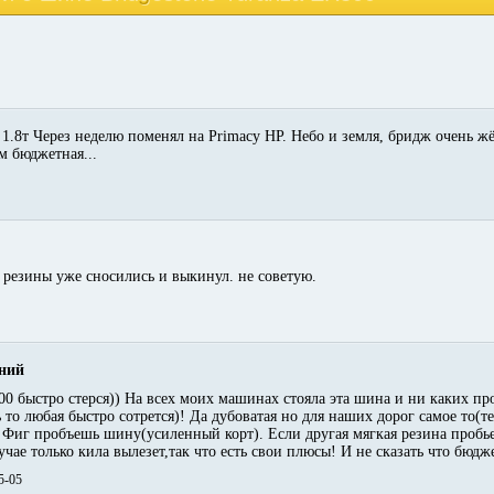
 1.8т Через неделю поменял на Primacy HP. Небо и земля, бридж очень 
м бюджетная...
е резины уже сносились и выкинул. не советую.
ений
00 быстро стерся)) На всех моих машинах стояла эта шина и ни каких пр
 то любая быстро сотрется)! Да дубоватая но для наших дорог самое то(т
 Фиг пробъешь шину(усиленный корт). Если другая мягкая резина пробьет
учае только кила вылезет,так что есть свои плюсы! И не сказать что бюд
5-05