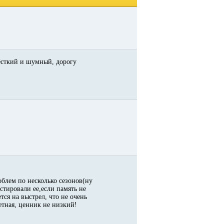
жёсткий и шумный, дорогу
облем по несколько сезонов(ну
естировали ее,если память не
ся на выстрел, что не очень
жетная, ценник не низкий!