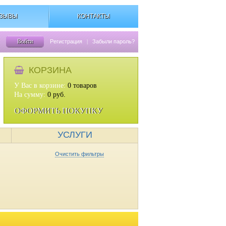
ЗЫВЫ
КОНТАКТЫ
Войти
Регистрация
|
Забыли пароль?
КОРЗИНА
У Вас в корзине:
0
товаров
На сумму:
0
руб.
ОФОРМИТЬ ПОКУПКУ
УСЛУГИ
Очистить фильтры