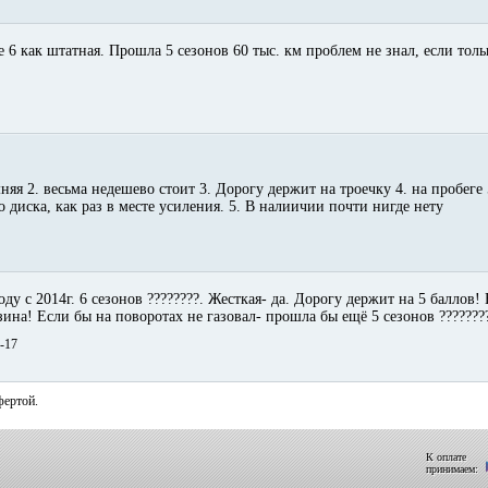
е 6 как штатная. Прошла 5 сезонов 60 тыс. км проблем не знал, если тол
няя 2. весьма недешево стоит 3. Дорогу держит на троечку 4. на пробеге
о диска, как раз в месте усиления. 5. В налиичии почти нигде нету
ду с 2014г. 6 сезонов ????????. Жесткая- да. Дорогу держит на 5 баллов
ина! Если бы на поворотах не газовал- прошла бы ещё 5 сезонов ???????
4-17
фертой.
К оплате
принимаем: