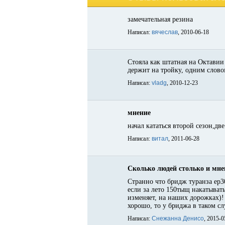
замечательная резина
Написал:
вячеслав
, 2010-06-18
Стояла как штатная на Октавии
держит на тройку, одним слово
Написал:
vladg
, 2010-12-23
мнение
начал кататься второй сезон,дв
Написал:
витал
, 2011-06-28
Сколько людей столько и мн
Странно что бридж туранза ер3
если за лето 150тыщ накатывать
изменяет, на наших дорожках)!
хорошо, то у бриджа в таком сл
Написал:
Снежанна Денисо
, 2015-0