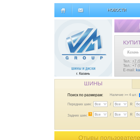
НОВОСТИ
КУПИ
Казань
Тел.:
+7 (
Тел.: +7 
E-mail:
k
г. Казань
ШИНЫ
Поиск по размерам:
Наличие >= 4 шт.:
Передних шин:
Все
/
Все
R
В
?
Все
/
Все
R
В
Задних шин:
Отывы пользователей