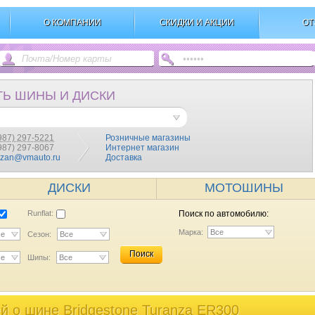
О КОМПАНИИ
СКИДКИ И АКЦИИ
ОТ
ТЬ ШИНЫ И ДИСКИ
987) 297-5221
Розничные магазины
(987) 297-8067
Интернет магазин
azan@vmauto.ru
Доставка
ДИСКИ
МОТОШИНЫ
Runflat:
Поиск по автомобилю:
Марка:
Все
се
Сезон:
Все
Поиск
се
Шипы:
Все
 o шине Bridgestone Turanza ER300