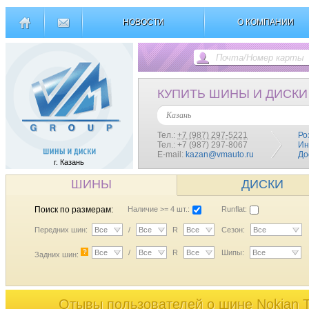
НОВОСТИ
О КОМПАНИИ
КУПИТЬ ШИНЫ И ДИСКИ
Казань
Тел.:
+7 (987) 297-5221
Ро
Тел.: +7 (987) 297-8067
Ин
E-mail:
kazan@vmauto.ru
До
г. Казань
ШИНЫ
ДИСКИ
Поиск по размерам:
Наличие >= 4 шт.:
Runflat:
Передних шин:
Все
/
Все
R
Все
Сезон:
Все
?
Все
/
Все
R
Все
Шипы:
Все
Задних шин:
Отывы пользователей o шине Nokian T