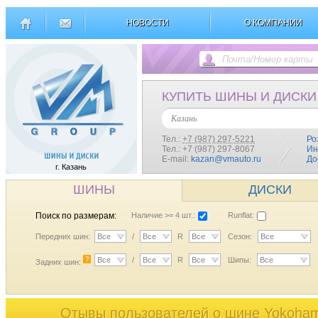
НОВОСТИ
О КОМПАНИИ
КУПИТЬ ШИНЫ И ДИСКИ
Казань
Тел.:
+7 (987) 297-5221
Ро
Тел.: +7 (987) 297-8067
Ин
E-mail:
kazan@vmauto.ru
До
г. Казань
ШИНЫ
ДИСКИ
Поиск по размерам:
Наличие >= 4 шт.:
Runflat:
Передних шин:
Все
/
Все
R
Все
Сезон:
Все
?
Все
/
Все
R
Все
Шипы:
Все
Задних шин:
Отывы пользователей o шине Yokoham