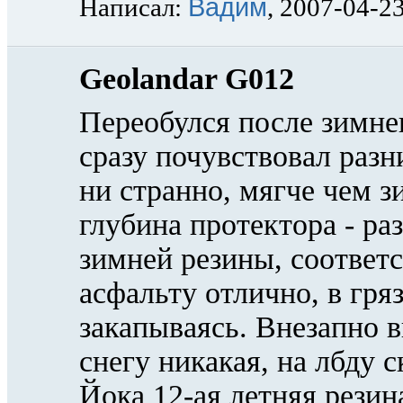
Вадим
Написал:
, 2007-04-2
Geolandar G012
Переобулся после зимн
сразу почувствовал разни
ни странно, мягче чем 
глубина протектора - ра
зимней резины, соответ
асфальту отлично, в гряз
закапываясь. Внезапно в
снегу никакая, на лбду 
Йока 12-ая летняя резин