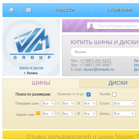
НОВОСТИ
О КОМПАНИИ
КУПИТЬ ШИНЫ И ДИСКИ
Казань
Тел.:
+7 (987) 297-5221
Ро
Тел.: +7 (987) 297-8067
Ин
E-mail:
kazan@vmauto.ru
До
г. Казань
ШИНЫ
ДИСКИ
Поиск по размерам:
Наличие >= 4 шт.:
Runflat:
Передних шин:
Все
/
Все
R
Все
Сезон:
Все
?
Все
/
Все
R
Все
Шипы:
Все
Задних шин:
Отывы пользователей o шине Nokian T