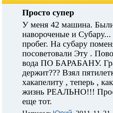
Просто супер
У меня 42 машина. Были
навороченые и Субару...
пробег. На субару помен
посоветовали Эту . Повор
вода ПО БАРАБАНУ. Гра
держит??? Взял пятилетк
хакапелиту , теперь , ка
жизнь РЕАЛЬНО!!! Про
еще тот.
Юрий