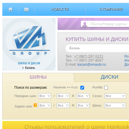
НОВОСТИ
О КОМПАНИИ
КУПИТЬ ШИНЫ И ДИСКИ
Казань
Тел.:
+7 (987) 297-5221
Ро
Тел.: +7 (987) 297-8067
Ин
E-mail:
kazan@vmauto.ru
До
г. Казань
ШИНЫ
ДИСКИ
Поиск по размерам:
Наличие >= 4 шт.:
Runflat:
Передних шин:
Все
/
Все
R
Все
Сезон:
Все
?
Все
/
Все
R
Все
Шипы:
Все
Задних шин:
Отывы пользователей o шине Hankoo