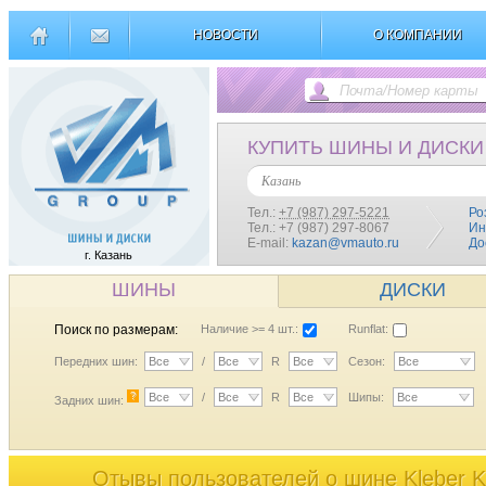
НОВОСТИ
О КОМПАНИИ
КУПИТЬ ШИНЫ И ДИСКИ
Казань
Тел.:
+7 (987) 297-5221
Ро
Тел.: +7 (987) 297-8067
Ин
E-mail:
kazan@vmauto.ru
До
г. Казань
ШИНЫ
ДИСКИ
Поиск по размерам:
Наличие >= 4 шт.:
Runflat:
Передних шин:
Все
/
Все
R
Все
Сезон:
Все
?
Все
/
Все
R
Все
Шипы:
Все
Задних шин:
Отывы пользователей o шине Kleber K