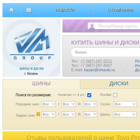
НОВОСТИ
О КОМПАНИИ
КУПИТЬ ШИНЫ И ДИСКИ
Казань
Тел.:
+7 (987) 297-5221
Ро
Тел.: +7 (987) 297-8067
Ин
E-mail:
kazan@vmauto.ru
До
г. Казань
ШИНЫ
ДИСКИ
Поиск по размерам:
Наличие >= 4 шт.:
Runflat:
Передних шин:
Все
/
Все
R
Все
Сезон:
Все
?
Все
/
Все
R
Все
Шипы:
Все
Задних шин:
Отывы пользователей o шине Toyo Pr