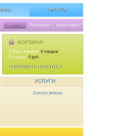
ЗЫВЫ
КОНТАКТЫ
Войти
Регистрация
|
Забыли пароль?
КОРЗИНА
У Вас в корзине:
0
товаров
На сумму:
0
руб.
ОФОРМИТЬ ПОКУПКУ
УСЛУГИ
Очистить фильтры