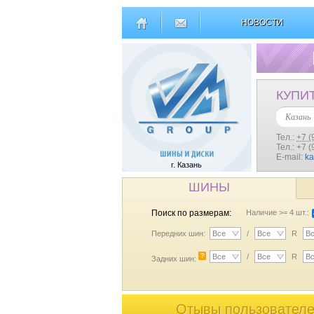
НОВОСТИ
КУПИ
Казань
Тел.:
+7 (
Тел.: +7 
E-mail:
k
г. Казань
ШИНЫ
Поиск по размерам:
Наличие >= 4 шт.:
Передних шин:
Все
/
Все
R
В
?
Все
/
Все
R
В
Задних шин:
Отывы пользователей