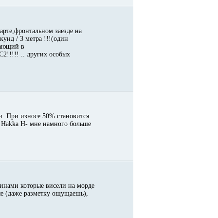
тарте,фронтальном заезде на
кунд / 3 метра !!!(один
вающий в
2!!!!! .. других особых
и. При износе 50% становится
 Hakka H- мне намного больше
 шинами которые висели на морде
ые (даже разметку ощущаешь),