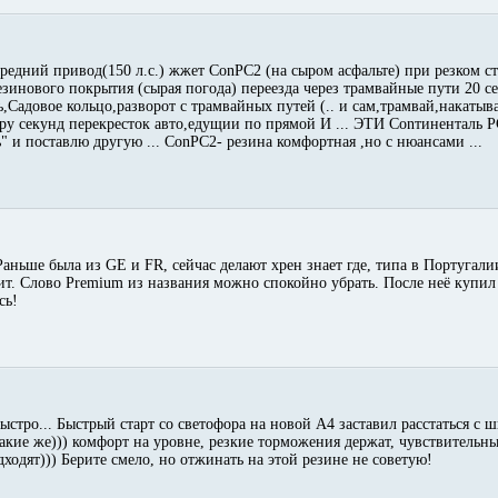
передний привод(150 л.с.) жжет ConPC2 (на сыром асфальте) при резком с
езинового покрытия (сырая погода) переезда через трамвайные пути 20 се
дь,Садовое кольцо,разворот с трамвайных путей (.. и сам,трамвай,накаты
ру секунд перекресток авто,едущии по прямой И ... ЭТИ Conтиненталь PC
 и поставлю другую ... ConPC2- резина комфортная ,но с нюансами ...
аньше была из GE и FR, сейчас делают хрен знает где, типа в Португали
т. Слово Premium из названия можно спокойно убрать. После неё купил
сь!
ыстро... Быстрый старт со светофора на новой А4 заставил расстаться с
 такие же))) комфорт на уровне, резкие торможения держат, чувствительн
дходят))) Берите смело, но отжинать на этой резине не советую!