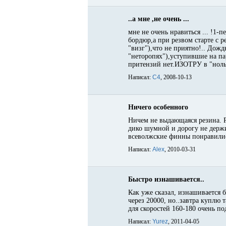
..а мне ,не очень ...
мне не очень нравиться ... !1-
бордюр,а при резвом старте с р
"визг"),что не приятно!.. Дож
"неторопях"),уступившие на па
притензий нет.ИЗОТРУ в "ноль"
Написал:
C4
, 2008-10-13
Ничего особенного
Ничем не выдающаяся резина. Р
дико шумной и дорогу не держи
всеволжские финны понравили
Написал:
Alex
, 2010-03-31
Быстро изнашивается..
Как уже сказал, изнашивается б
через 20000, но..завтра куплю
для скоростей 160-180 очень по
Написал:
Yurez
, 2011-04-05