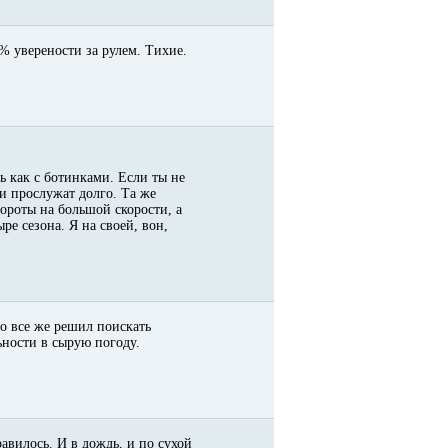
0% уверености за рулем. Тихие.
дь как с ботинками. Если ты не
ки прослужат долго. Та же
вороты на большой скорости, а
ре сезона. Я на своей, вон,
но все же решил поискать
ности в сырую погоду.
авилось. И в дождь, и по сухой