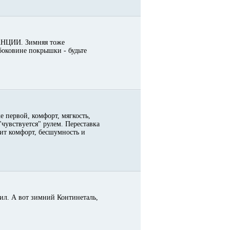
РАНЦИИ. Зимняя тоже
боковине покрышки - будьте
е первой, комфорт, мягкость,
"чувствуется" рулем. Переставка
нит комфорт, бесшумность и
здил. А вот зимний Континеталь,