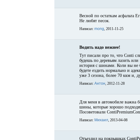
Весной по остаткам асфальта Ег
Не любят песок.
Написал:
mong
, 2011-11-25
Водить надо нежнее!
Тут писали про то, что Conti с
будешь по деревьям лазить или
история с шинами. Коли вы не б
будете ездить нормально и адек
уже 3 сезона, более 70 ккм и, 
Написал:
Антон
, 2012-11-28
Для меня в автомобиле важна б
шины, которые хорошо подходят
Посоветовали ContiPremiumCont
Написал:
Михаил
, 2013-04-08
Отъездил на покрышках ContiPr