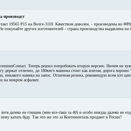
та производст
такт 19565 Р15 на Волге-3110. Качеством доволен, - произведены во Ф
Не покупайте других изготовителей - страна производства выдавлена на 
 PremiumContact. Теперь решил попробовать вторую версию. Ничем не хуж
гу держат отлично, до 180км/ч машина стоит как влитая, дорога хорошо 
ма, никакого намека на занос. Отличная резина, рекомендую всем кто це
и на мокром асфальте.
р, хотя далеко не гонщик (мне все-таки за 40) и особо никуда далеко не е
зиму катать буду. Так что же это за Континенталь продают в Росии?