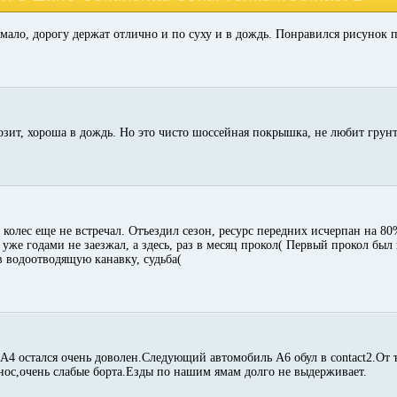
ало, дорогу держат отлично и по суху и в дождь. Понравился рисунок п
зит, хороша в дождь. Но это чисто шоссейная покрышка, не любит грунт
 колес еще не встречал. Отъездил сезон, ресурс передних исчерпан на 8
е годами не заезжал, а здесь, раз в месяц прокол( Первый прокол был н
в водоотводящую канавку, судьба(
 А4 остался очень доволен.Следующий автомобиль А6 обул в contact2.От 
ос,очень слабые борта.Езды по нашим ямам долго не выдерживает.