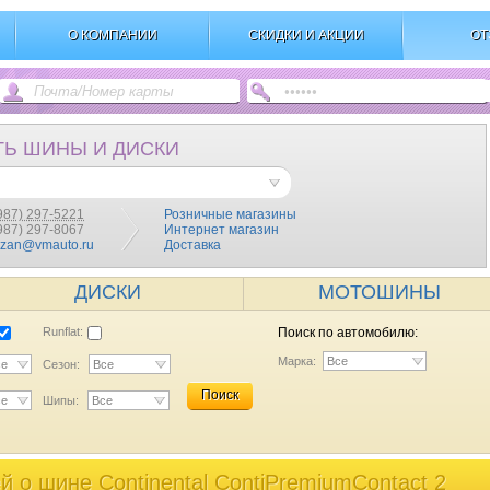
О КОМПАНИИ
СКИДКИ И АКЦИИ
ОТ
ТЬ ШИНЫ И ДИСКИ
987) 297-5221
Розничные магазины
(987) 297-8067
Интернет магазин
azan@vmauto.ru
Доставка
ДИСКИ
МОТОШИНЫ
Runflat:
Поиск по автомобилю:
Марка:
Все
се
Сезон:
Все
Поиск
се
Шипы:
Все
 o шине Continental ContiPremiumContact 2