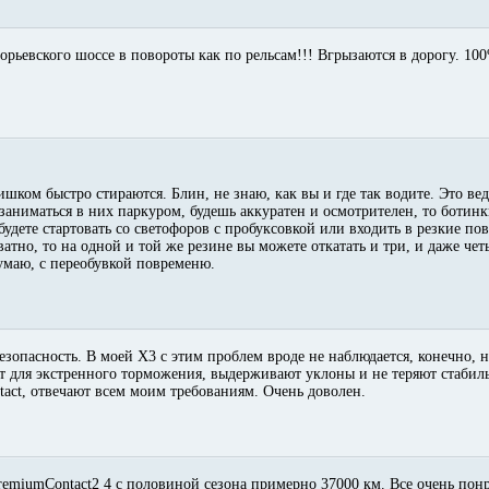
орьевского шоссе в повороты как по рельсам!!! Вгрызаются в дорогу. 10
лишком быстро стираются. Блин, не знаю, как вы и где так водите. Это ве
 заниматься в них паркуром, будешь аккуратен и осмотрителен, то ботин
удете стартовать со светофоров с пробуксовкой или входить в резкие по
ватно, то на одной и той же резине вы можете откатать и три, и даже четы
думаю, с переобувкой повременю.
езопасность. В моей X3 с этим проблем вроде не наблюдается, конечно, 
 для экстренного торможения, выдерживают уклоны и не теряют стабиль
act, отвечают всем моим требованиям. Очень доволен.
emiumContact2 4 с половиной сезона примерно 37000 км. Все очень понр