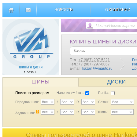
НОВОСТИ
О КОМПАНИИ
КУПИТЬ ШИНЫ И ДИСКИ
Казань
Тел.:
+7 (987) 297-5221
Ро
Тел.: +7 (987) 297-8067
Ин
E-mail:
kazan@vmauto.ru
До
г. Казань
ШИНЫ
ДИСКИ
Поиск по размерам:
Наличие >= 4 шт.:
Runflat:
Передних шин:
Все
/
Все
R
Все
Сезон:
Все
?
Все
/
Все
R
Все
Шипы:
Все
Задних шин:
Отывы пользователей o шине Hankoo