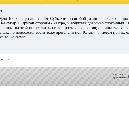
ие
Ауди 100 кваттро авант 2.8л. Субъективно особой разницы по сравнению
 не супер. С другой стороны - кватро, и водитель довольно спокойный. П
 г..ном, на этой шине ездить стало просто опасно - когда шины скончали
е ОК, по износостойкости тоже претензий нет. Кстати - и летом на них 
се то же самое...
фертой.
К оплате
принимаем: