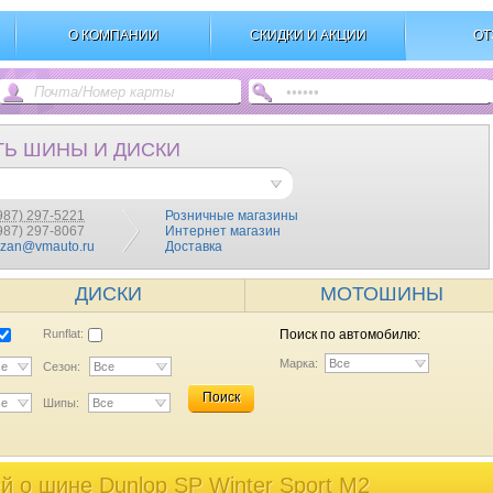
О КОМПАНИИ
СКИДКИ И АКЦИИ
ОТ
ТЬ ШИНЫ И ДИСКИ
987) 297-5221
Розничные магазины
(987) 297-8067
Интернет магазин
azan@vmauto.ru
Доставка
ДИСКИ
МОТОШИНЫ
Runflat:
Поиск по автомобилю:
Марка:
Все
се
Сезон:
Все
Поиск
се
Шипы:
Все
 o шине Dunlop SP Winter Sport M2