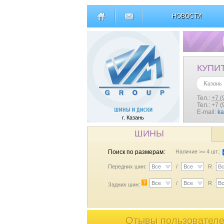
НОВОСТИ
КУПИ
Казань
Тел.:
+7 (
Тел.: +7 
E-mail:
k
г. Казань
ШИНЫ
Поиск по размерам:
Наличие >= 4 шт.:
Передних шин:
Все
/
Все
R
В
?
Все
/
Все
R
В
Задних шин:
Отывы пользователей