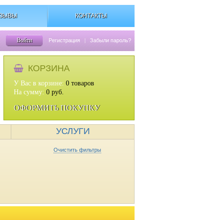
ЗЫВЫ
КОНТАКТЫ
Войти
Регистрация
|
Забыли пароль?
КОРЗИНА
У Вас в корзине:
0
товаров
На сумму:
0
руб.
ОФОРМИТЬ ПОКУПКУ
УСЛУГИ
Очистить фильтры