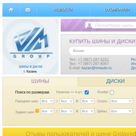
НОВОСТИ
О КОМПАНИИ
КУПИТЬ ШИНЫ И ДИСКИ
Казань
Тел.:
+7 (987) 297-5221
Ро
Тел.: +7 (987) 297-8067
Ин
E-mail:
kazan@vmauto.ru
До
г. Казань
ШИНЫ
ДИСКИ
Поиск по размерам:
Наличие >= 4 шт.:
Runflat:
Передних шин:
Все
/
Все
R
Все
Сезон:
Все
?
Все
/
Все
R
Все
Шипы:
Все
Задних шин:
Отывы пользователей o шине Gislaved