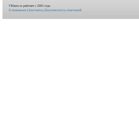
VMauto.ru работает с 2005 года.
О компании
|
Контакты
|
Безопасность платежей