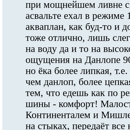
при мощнейшем ливне с
асвальте ехал в режиме 
акваплан, как буд-то и д
тоже отлично, лишь слег
на воду да и то на высо
ощущения на Данлопе 900
но ёка более липкая, т.
чем данлоп, более цепка
тем, что едешь как по р
шины - комфорт! Малост
Континенталем и Мишле
на стыках, передаёт все