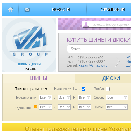
НОВОСТИ
О КОМПАНИИ
КУПИТЬ ШИНЫ И ДИСКИ
Казань
Тел.:
+7 (987) 297-5221
Ро
Тел.: +7 (987) 297-8067
Ин
E-mail:
kazan@vmauto.ru
До
г. Казань
ШИНЫ
ДИСКИ
Поиск по размерам:
Наличие >= 4 шт.:
Runflat:
Передних шин:
Все
/
Все
R
Все
Сезон:
Все
?
Все
/
Все
R
Все
Шипы:
Все
Задних шин:
Отывы пользователей o шине Yokoha