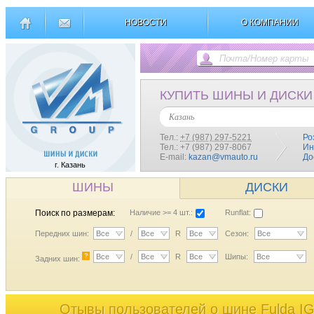
НОВОСТИ
О КОМПАНИИ
КУПИТЬ ШИНЫ И ДИСКИ
Казань
Тел.:
+7 (987) 297-5221
Ро
Тел.: +7 (987) 297-8067
Ин
E-mail:
kazan@vmauto.ru
До
г. Казань
ШИНЫ
ДИСКИ
Поиск по размерам:
Наличие >= 4 шт.:
Runflat:
Передних шин:
Все
/
Все
R
Все
Сезон:
Все
?
Все
/
Все
R
Все
Шипы:
Все
Задних шин:
Отывы пользователей o шине Fulda I