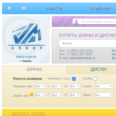
НОВОСТИ
О КОМПАНИИ
КУПИТЬ ШИНЫ И ДИСКИ
Казань
Тел.:
+7 (987) 297-5221
Ро
Тел.: +7 (987) 297-8067
Ин
E-mail:
kazan@vmauto.ru
До
г. Казань
ШИНЫ
ДИСКИ
Поиск по размерам:
Наличие >= 4 шт.:
Runflat:
Передних шин:
Все
/
Все
R
Все
Сезон:
Все
?
Все
/
Все
R
Все
Шипы:
Все
Задних шин:
ДИСКИ AS951