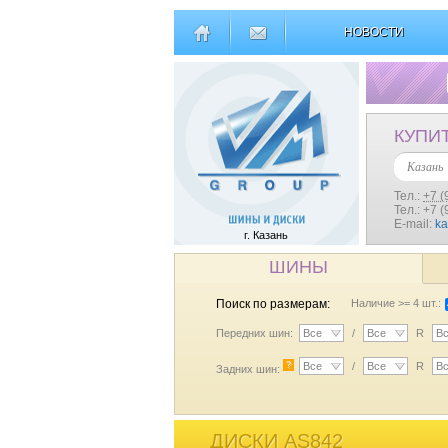
НОВОСТИ
КУПИ
Казань
Тел.:
+7 (
Тел.: +7 
E-mail:
k
г. Казань
ШИНЫ
Поиск по размерам:
Наличие >= 4 шт.:
Передних шин:
Все
/
Все
R
В
?
Все
/
Все
R
В
Задних шин:
ДИСКИ AS842