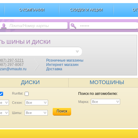
О КОМПАНИИ
СКИДКИ И АКЦИИ
ОТ
ТЬ ШИНЫ И ДИСКИ
987) 297-5221
Розничные магазины
(987) 297-8067
Интернет магазин
azan@vmauto.ru
Доставка
ДИСКИ
МОТОШИНЫ
Runflat:
Поиск по автомобилю:
Марка:
Все
се
Сезон:
Все
Поиск
се
Шипы:
Все