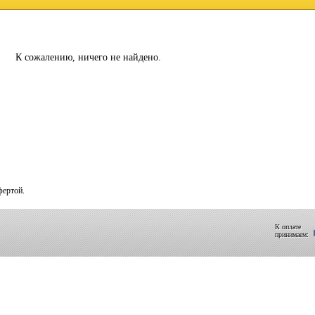
К сожалению, ничего не найдено.
фертой.
К оплате
принимаем: