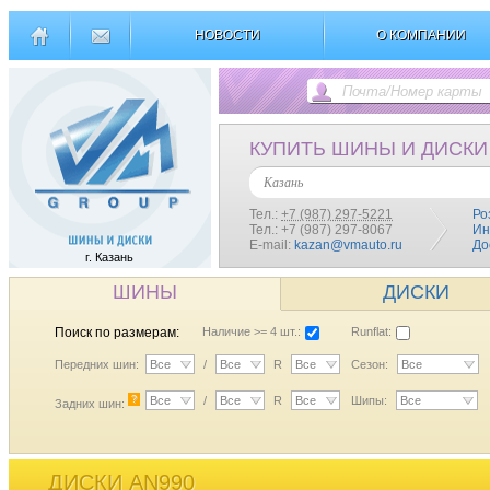
НОВОСТИ
О КОМПАНИИ
КУПИТЬ ШИНЫ И ДИСКИ
Казань
Тел.:
+7 (987) 297-5221
Ро
Тел.: +7 (987) 297-8067
Ин
E-mail:
kazan@vmauto.ru
До
г. Казань
ШИНЫ
ДИСКИ
Поиск по размерам:
Наличие >= 4 шт.:
Runflat:
Передних шин:
Все
/
Все
R
Все
Сезон:
Все
?
Все
/
Все
R
Все
Шипы:
Все
Задних шин:
ДИСКИ AN990