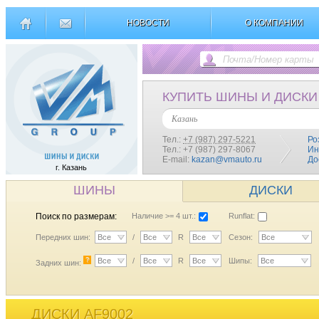
НОВОСТИ
О КОМПАНИИ
КУПИТЬ ШИНЫ И ДИСКИ
Казань
Тел.:
+7 (987) 297-5221
Ро
Тел.: +7 (987) 297-8067
Ин
E-mail:
kazan@vmauto.ru
До
г. Казань
ШИНЫ
ДИСКИ
Поиск по размерам:
Наличие >= 4 шт.:
Runflat:
Передних шин:
Все
/
Все
R
Все
Сезон:
Все
?
Все
/
Все
R
Все
Шипы:
Все
Задних шин:
ДИСКИ AF9002