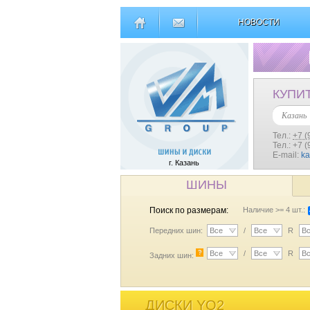
НОВОСТИ
КУПИ
Казань
Тел.:
+7 (
Тел.: +7 
E-mail:
k
г. Казань
ШИНЫ
Поиск по размерам:
Наличие >= 4 шт.:
Передних шин:
Все
/
Все
R
В
?
Все
/
Все
R
В
Задних шин:
ДИСКИ YQ2