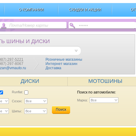
О КОМПАНИИ
СКИДКИ И АКЦИИ
ОТ
ТЬ ШИНЫ И ДИСКИ
987) 297-5221
Розничные магазины
(987) 297-8067
Интернет магазин
azan@vmauto.ru
Доставка
ДИСКИ
МОТОШИНЫ
Runflat:
Поиск по автомобилю:
Марка:
Все
се
Сезон:
Все
Поиск
се
Шипы:
Все