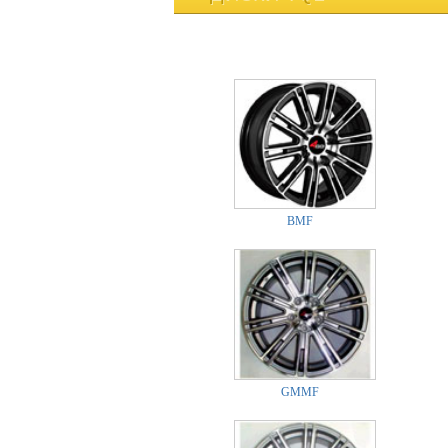
BMF
GMMF