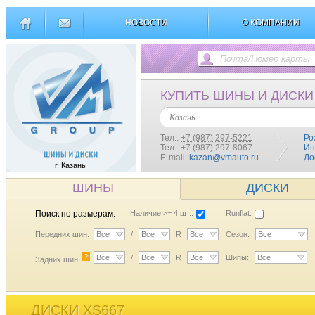
НОВОСТИ
О КОМПАНИИ
КУПИТЬ ШИНЫ И ДИСКИ
Казань
Тел.:
+7 (987) 297-5221
Ро
Тел.: +7 (987) 297-8067
Ин
E-mail:
kazan@vmauto.ru
До
г. Казань
ШИНЫ
ДИСКИ
Поиск по размерам:
Наличие >= 4 шт.:
Runflat:
Передних шин:
Все
/
Все
R
Все
Сезон:
Все
?
Все
/
Все
R
Все
Шипы:
Все
Задних шин:
ДИСКИ XS667