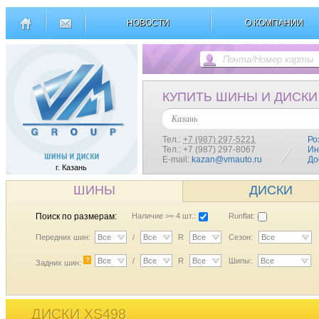
НОВОСТИ
О КОМПАНИИ
КУПИТЬ ШИНЫ И ДИСКИ
Казань
Тел.:
+7 (987) 297-5221
Ро
Тел.: +7 (987) 297-8067
Ин
E-mail:
kazan@vmauto.ru
До
г. Казань
ШИНЫ
ДИСКИ
Поиск по размерам:
Наличие >= 4 шт.:
Runflat:
Передних шин:
Все
/
Все
R
Все
Сезон:
Все
?
Все
/
Все
R
Все
Шипы:
Все
Задних шин:
ДИСКИ XS498