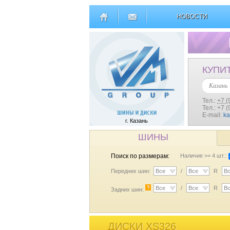
НОВОСТИ
КУПИ
Казань
Тел.:
+7 (
Тел.: +7 
E-mail:
k
г. Казань
ШИНЫ
Поиск по размерам:
Наличие >= 4 шт.:
Передних шин:
Все
/
Все
R
В
?
Все
/
Все
R
В
Задних шин:
ДИСКИ XS326