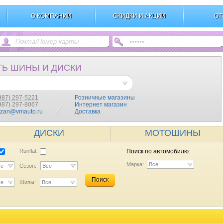
О КОМПАНИИ
СКИДКИ И АКЦИИ
ОТ
ТЬ ШИНЫ И ДИСКИ
987) 297-5221
Розничные магазины
(987) 297-8067
Интернет магазин
azan@vmauto.ru
Доставка
ДИСКИ
МОТОШИНЫ
Runflat:
Поиск по автомобилю:
Марка:
Все
се
Сезон:
Все
Поиск
се
Шипы:
Все