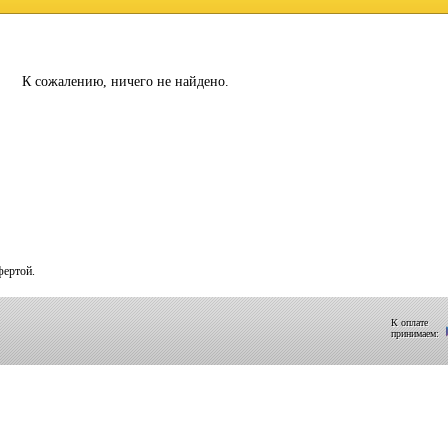
К сожалению, ничего не найдено.
фертой.
К оплате
принимаем: