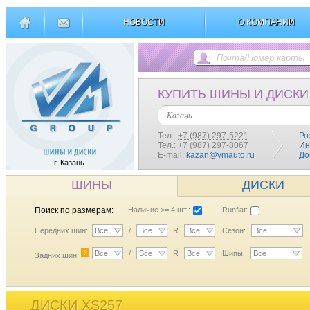
НОВОСТИ
О КОМПАНИИ
КУПИТЬ ШИНЫ И ДИСКИ
Казань
Тел.:
+7 (987) 297-5221
Ро
Тел.: +7 (987) 297-8067
Ин
E-mail:
kazan@vmauto.ru
До
г. Казань
ШИНЫ
ДИСКИ
Поиск по размерам:
Наличие >= 4 шт.:
Runflat:
Передних шин:
Все
/
Все
R
Все
Сезон:
Все
?
Все
/
Все
R
Все
Шипы:
Все
Задних шин:
ДИСКИ XS257