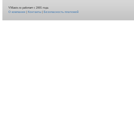
VMauto.ru работает с 2005 года.
О компании
|
Контакты
|
Безопасность платежей