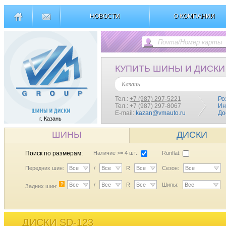
НОВОСТИ
О КОМПАНИИ
КУПИТЬ ШИНЫ И ДИСКИ
Казань
Тел.:
+7 (987) 297-5221
Ро
Тел.: +7 (987) 297-8067
Ин
E-mail:
kazan@vmauto.ru
До
г. Казань
ШИНЫ
ДИСКИ
Поиск по размерам:
Наличие >= 4 шт.:
Runflat:
Передних шин:
Все
/
Все
R
Все
Сезон:
Все
?
Все
/
Все
R
Все
Шипы:
Все
Задних шин:
ДИСКИ SD-123