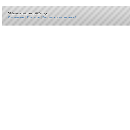
VMauto.ru работает с 2005 года.
О компании
|
Контакты
|
Безопасность платежей