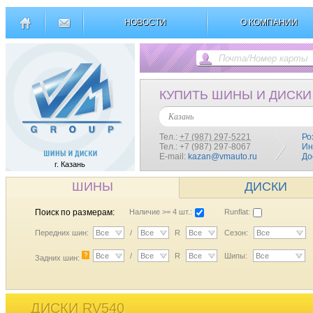
НОВОСТИ
О КОМПАНИИ
КУПИТЬ ШИНЫ И ДИСКИ
Казань
Тел.:
+7 (987) 297-5221
Ро
Тел.: +7 (987) 297-8067
Ин
E-mail:
kazan@vmauto.ru
До
г. Казань
ШИНЫ
ДИСКИ
Поиск по размерам:
Наличие >= 4 шт.:
Runflat:
Передних шин:
Все
/
Все
R
Все
Сезон:
Все
?
Все
/
Все
R
Все
Шипы:
Все
Задних шин:
ДИСКИ RV540