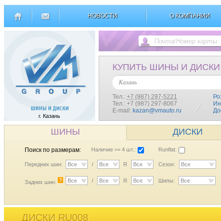
НОВОСТИ
О КОМПАНИИ
КУПИТЬ ШИНЫ И ДИСКИ
Казань
Тел.:
+7 (987) 297-5221
Ро
Тел.: +7 (987) 297-8067
Ин
E-mail:
kazan@vmauto.ru
До
г. Казань
ШИНЫ
ДИСКИ
Поиск по размерам:
Наличие >= 4 шт.:
Runflat:
Передних шин:
Все
/
Все
R
Все
Сезон:
Все
?
Все
/
Все
R
Все
Шипы:
Все
Задних шин:
ДИСКИ RU008