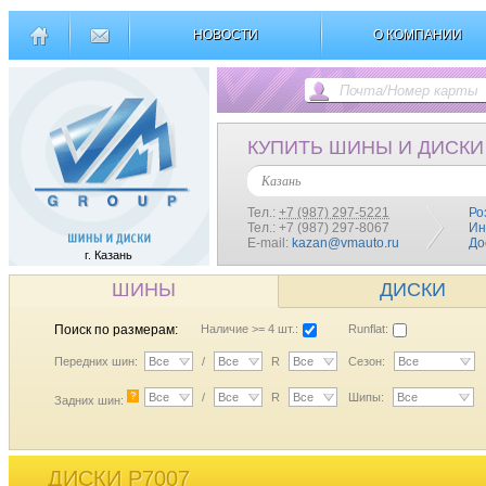
НОВОСТИ
О КОМПАНИИ
КУПИТЬ ШИНЫ И ДИСКИ
Казань
Тел.:
+7 (987) 297-5221
Ро
Тел.: +7 (987) 297-8067
Ин
E-mail:
kazan@vmauto.ru
До
г. Казань
ШИНЫ
ДИСКИ
Поиск по размерам:
Наличие >= 4 шт.:
Runflat:
Передних шин:
Все
/
Все
R
Все
Сезон:
Все
?
Все
/
Все
R
Все
Шипы:
Все
Задних шин:
ДИСКИ P7007