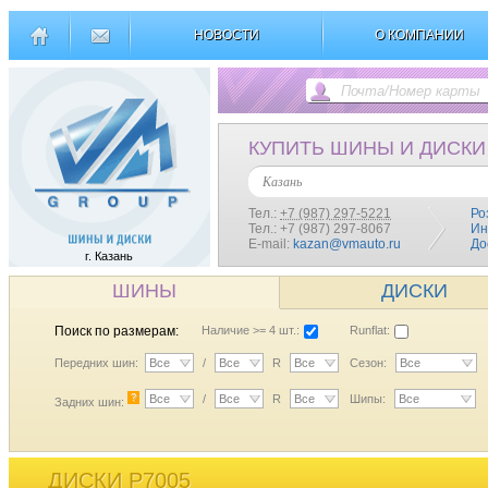
НОВОСТИ
О КОМПАНИИ
КУПИТЬ ШИНЫ И ДИСКИ
Казань
Тел.:
+7 (987) 297-5221
Ро
Тел.: +7 (987) 297-8067
Ин
E-mail:
kazan@vmauto.ru
До
г. Казань
ШИНЫ
ДИСКИ
Поиск по размерам:
Наличие >= 4 шт.:
Runflat:
Передних шин:
Все
/
Все
R
Все
Сезон:
Все
?
Все
/
Все
R
Все
Шипы:
Все
Задних шин:
ДИСКИ P7005