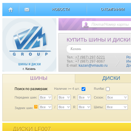
НОВОСТИ
О КОМПАНИИ
КУПИТЬ ШИНЫ И ДИСКИ
Казань
Тел.:
+7 (987) 297-5221
Ро
Тел.: +7 (987) 297-8067
Ин
E-mail:
kazan@vmauto.ru
До
г. Казань
ШИНЫ
ДИСКИ
Поиск по размерам:
Наличие >= 4 шт.:
Runflat:
Передних шин:
Все
/
Все
R
Все
Сезон:
Все
?
Все
/
Все
R
Все
Шипы:
Все
Задних шин:
ДИСКИ LF007