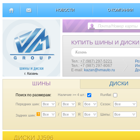
НОВОСТИ
О КОМПАНИИ
КУПИТЬ ШИНЫ И ДИСКИ
Казань
Тел.:
+7 (987) 297-5221
Ро
Тел.: +7 (987) 297-8067
Ин
E-mail:
kazan@vmauto.ru
До
г. Казань
ШИНЫ
ДИСКИ
Поиск по размерам:
Наличие >= 4 шт.:
Runflat:
Передних шин:
Все
/
Все
R
Все
Сезон:
Все
?
Все
/
Все
R
Все
Шипы:
Все
Задних шин:
ДИСКИ JJ596