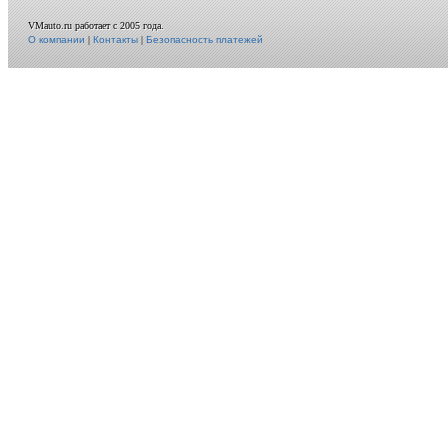
VMauto.ru работает с 2005 года.
О компании
|
Контакты
|
Безопасность платежей