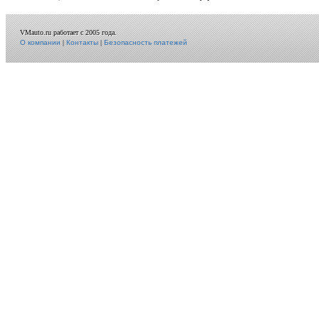
VMauto.ru работает с 2005 года.
О компании
|
Контакты
|
Безопасность платежей