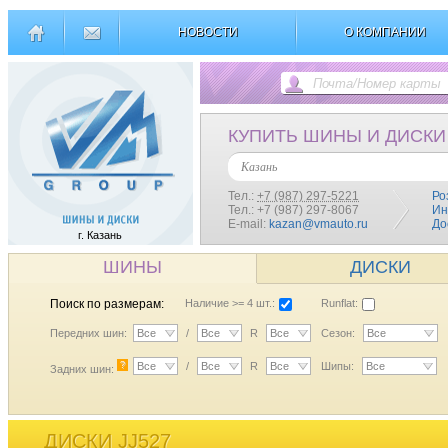
НОВОСТИ
О КОМПАНИИ
КУПИТЬ ШИНЫ И ДИСКИ
Казань
Тел.:
+7 (987) 297-5221
Ро
Тел.: +7 (987) 297-8067
Ин
E-mail:
kazan@vmauto.ru
До
г. Казань
ШИНЫ
ДИСКИ
Поиск по размерам:
Наличие >= 4 шт.:
Runflat:
Передних шин:
Все
/
Все
R
Все
Сезон:
Все
?
Все
/
Все
R
Все
Шипы:
Все
Задних шин:
ДИСКИ JJ527