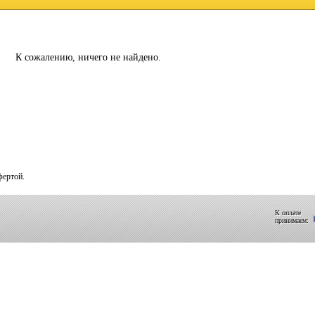
К сожалению, ничего не найдено.
фертой.
К оплате
принимаем: