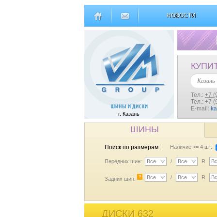
НОВОСТИ
КУПИ
Казань
Тел.:
+7 (
Тел.: +7 
E-mail:
k
г. Казань
ШИНЫ
Поиск по размерам:
Наличие >= 4 шт.:
Передних шин:
Все
/
Все
R
В
?
Все
/
Все
R
В
Задних шин:
ДИСКИ 632