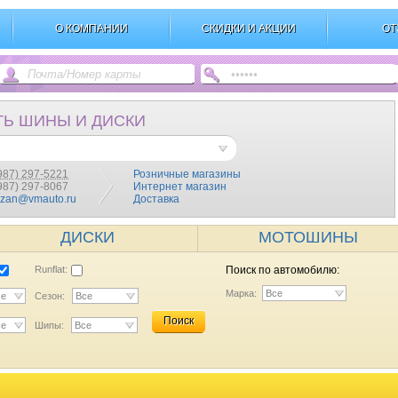
О КОМПАНИИ
СКИДКИ И АКЦИИ
ОТ
ТЬ ШИНЫ И ДИСКИ
987) 297-5221
Розничные магазины
(987) 297-8067
Интернет магазин
azan@vmauto.ru
Доставка
ДИСКИ
МОТОШИНЫ
Runflat:
Поиск по автомобилю:
Марка:
Все
се
Сезон:
Все
Поиск
се
Шипы:
Все