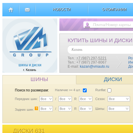
НОВОСТИ
О КОМПАНИИ
КУПИТЬ ШИНЫ И ДИСКИ
Казань
Тел.:
+7 (987) 297-5221
Ро
Тел.: +7 (987) 297-8067
Ин
E-mail:
kazan@vmauto.ru
До
г. Казань
ШИНЫ
ДИСКИ
Поиск по размерам:
Наличие >= 4 шт.:
Runflat:
Передних шин:
Все
/
Все
R
Все
Сезон:
Все
?
Все
/
Все
R
Все
Шипы:
Все
Задних шин:
ДИСКИ 631